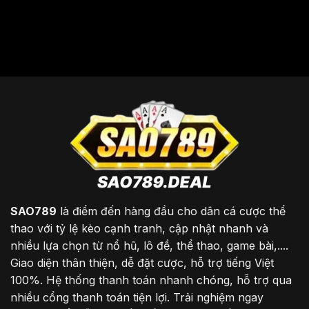
SAO789
là điểm đến hàng đầu cho dân cá cược thể
thao với tỷ lệ kèo cạnh tranh, cập nhật nhanh và
nhiều lựa chọn từ nổ hũ, lô đề, thể thao, game bài,....
Giao diện thân thiện, dễ đặt cược, hỗ trợ tiếng Việt
100%. Hệ thống thanh toán nhanh chóng, hỗ trợ qua
nhiều cổng thanh toán tiện lợi. Trải nghiệm ngay