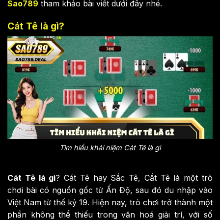
Sao789
tham khảo bài viết dưới đây nhé.
Cát Tê là gì?
Tìm hiểu khái niệm Cát Tê là gì
Cát Tê là gì
? Cát Tê hay Sắc Tê, Cắt Tê là một trò
chơi bài có nguồn gốc từ Ấn Độ, sau đó du nhập vào
Việt Nam từ thế kỷ 19. Hiện nay, trò chơi trở thành một
phần không thể thiếu trong văn hoá giải trí, với số