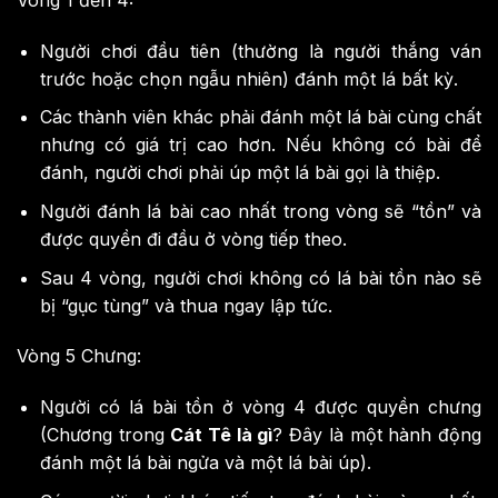
Người chơi đầu tiên (thường là người thắng ván
trước hoặc chọn ngẫu nhiên) đánh một lá bất kỳ.
Các thành viên khác phải đánh một lá bài cùng chất
nhưng có giá trị cao hơn. Nếu không có bài để
đánh, người chơi phải úp một lá bài gọi là thiệp.
Người đánh lá bài cao nhất trong vòng sẽ “tồn” và
được quyền đi đầu ở vòng tiếp theo.
Sau 4 vòng, người chơi không có lá bài tồn nào sẽ
bị “gục tùng” và thua ngay lập tức.
Vòng 5 Chưng:
Người có lá bài tồn ở vòng 4 được quyền chưng
(Chương trong
Cát Tê là gì
? Đây là một hành động
đánh một lá bài ngửa và một lá bài úp).