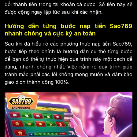
đổi thành tiền trong tài khoản cá cược. Số tiền này sẽ
được cộng ngay lập tức sau khi xác nhận.
Hướng dẫn từng bước nạp tiền Sao789
nhanh chóng và cực kỳ an toàn
Sau khi đã hiểu rõ các phương thức nạp tiền Sao789,
bước tiếp theo chính là hướng dẫn cụ thể từng bước
để bạn có thể tự thực hiện quá trình này một cách dễ
dàng, nhanh chóng nhất. Việc nắm rõ quy trình giúp
tránh mắc phải các lỗi không mong muốn và đảm bảo
giao dịch thành công 100%.