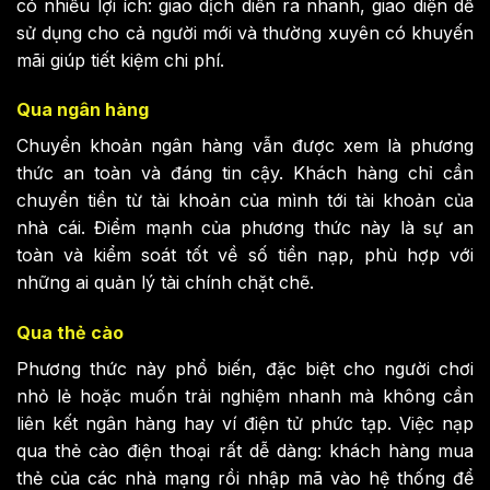
có nhiều lợi ích: giao dịch diễn ra nhanh, giao diện dễ
sử dụng cho cả người mới và thường xuyên có khuyến
mãi giúp tiết kiệm chi phí.
Qua ngân hàng
Chuyển khoản ngân hàng vẫn được xem là phương
thức an toàn và đáng tin cậy. Khách hàng chỉ cần
chuyển tiền từ tài khoản của mình tới tài khoản của
nhà cái. Điểm mạnh của phương thức này là sự an
toàn và kiểm soát tốt về số tiền nạp, phù hợp với
những ai quản lý tài chính chặt chẽ.
Qua thẻ cào
Phương thức này phổ biến, đặc biệt cho người chơi
nhỏ lẻ hoặc muốn trải nghiệm nhanh mà không cần
liên kết ngân hàng hay ví điện tử phức tạp. Việc nạp
qua thẻ cào điện thoại rất dễ dàng: khách hàng mua
thẻ của các nhà mạng rồi nhập mã vào hệ thống để