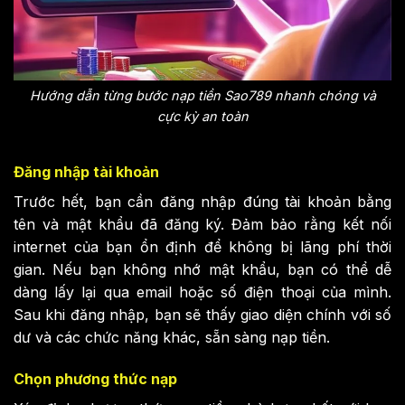
Hướng dẫn từng bước nạp tiền Sao789 nhanh chóng và
cực kỳ an toàn
Đăng nhập tài khoản
Trước hết, bạn cần đăng nhập đúng tài khoản bằng
tên và mật khẩu đã đăng ký. Đảm bảo rằng kết nối
internet của bạn ổn định để không bị lãng phí thời
gian. Nếu bạn không nhớ mật khẩu, bạn có thể dễ
dàng lấy lại qua email hoặc số điện thoại của mình.
Sau khi đăng nhập, bạn sẽ thấy giao diện chính với số
dư và các chức năng khác, sẵn sàng nạp tiền.
Chọn phương thức nạp