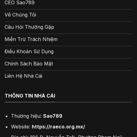
CEO Sao789
Về Chúng Tôi
Câu Hỏi Thường Gặp
Miễn Trừ Trách Nhiệm
Điều Khoản Sử Dụng
Chính Sách Bảo Mật
Liên Hệ Nhà Cái
THÔNG TIN NHÀ CÁI
Thương hiệu:
Sao789
Website:
https://raeco.org.mx/