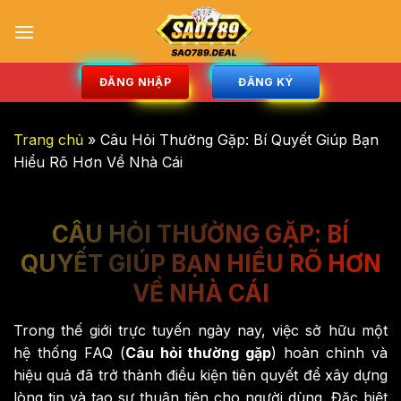
Bỏ
qua
nội
dung
ĐĂNG NHẬP
ĐĂNG KÝ
Trang chủ
»
Câu Hỏi Thường Gặp: Bí Quyết Giúp Bạn
Hiểu Rõ Hơn Về Nhà Cái
CÂU HỎI THƯỜNG GẶP: BÍ
QUYẾT GIÚP BẠN HIỂU RÕ HƠN
VỀ NHÀ CÁI
Trong thế giới trực tuyến ngày nay, việc sở hữu một
hệ thống FAQ (
Câu hỏi thường gặp
) hoàn chỉnh và
hiệu quả đã trở thành điều kiện tiên quyết để xây dựng
lòng tin và tạo sự thuận tiện cho người dùng. Đặc biệt