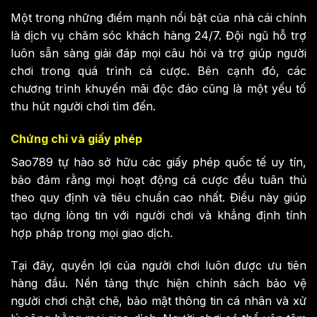
Một trong những điểm mạnh nổi bật của nhà cái chính
là dịch vụ chăm sóc khách hàng 24/7.
Đội ngũ hỗ trợ
luôn sẵn sàng giải đáp mọi câu hỏi và trợ giúp người
chơi trong quá trình cá cược.
Bên cạnh đó, các
chương trình khuyến mãi độc đáo cũng là một yếu tố
thu hút người chơi tìm đến.
Chứng chỉ và giấy phép
Sao789 tự hào sở hữu các giấy phép quốc tế uy tín,
bảo đảm rằng mọi hoạt động cá cược đều tuân thủ
theo quy định và tiêu chuẩn cao nhất. Điều này giúp
tạo dựng lòng tin với người chơi và khẳng định tính
hợp pháp trong mọi giao dịch.
Tại đây, quyền lợi của người chơi luôn được ưu tiên
hàng đầu.
Nền tảng thực hiện chính sách bảo vệ
người chơi chặt chẽ, bảo mật thông tin cá nhân và xử