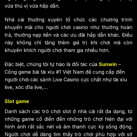
vừa thú vị vừa hấp dẫn.
Nhà cái thường xuyên tổ chức các chương trình
khuyến mãi cho người chơi casino như thưởng hoàn
trả, thưởng nạp tiền và các ưu đãi hấp dẫn khác. Điều
này không chỉ tăng thêm giá trị khi chơi mà còn
khuyến khích người chơi tham gia nhiều hơn.
Đặc biệt, chúng tôi tự hào là đối tác của
Sunwin
–
Cổng game bài tài xỉu #1 Việt Nam để cung cấp đến
người chơi các sảnh Live Casino cực chất như tài xỉu
live, xóc đĩa live,…
Slot game
Danh sách các trò chơi slot ở nhà cái rất đa dạng, từ
những game cổ điển đến những trò chơi hiện đại với
hình ảnh rất sắc nét và âm thanh cực kỳ sống động
.
Người chơi dễ dàng tìm thấy trò chơi phù hợp với sở