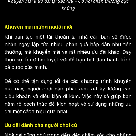
Khuyến mãi & ưu đãi tại Sao789 – Cơ hội nhận thưởng cực
khủng
Khuyến mãi mừng người mới
Khi bạn tạo một tài khoản tại nhà cái, bạn sẽ được
nhận ngay lập tức nhiều phần quà hấp dẫn như tiền
thưởng, mã khuyến mãi và rất nhiều ưu đãi khác.
Đây
thực sự là cơ hội tuyệt vời để bạn bắt đầu hành trình
cá cược của mình.
Để có thể tận dụng tối đa các chương trình khuyến
mãi này, người chơi cần phải xem xét kỹ lưỡng các
điều khoản và điều kiện đi kèm. Việc này sẽ giúp bạn
nắm rõ cách thức để kích hoạt và sử dụng những ưu
đãi một cách hiệu quả nhất.
Ưu đãi dành cho người chơi cũ
Nhà cái cũng chú trọng đến việc chăm sóc cho những