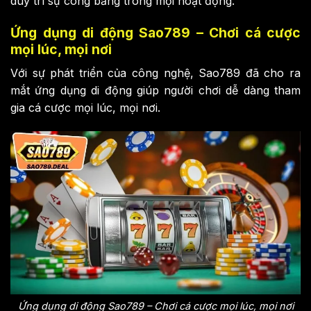
duy trì sự công bằng trong mọi hoạt động.
Ứng dụng di động Sao789 – Chơi cá cược
mọi lúc, mọi nơi
Với sự phát triển của công nghệ, Sao789 đã cho ra
mắt ứng dụng di động giúp người chơi dễ dàng tham
gia cá cược mọi lúc, mọi nơi.
Ứng dụng di động Sao789 – Chơi cá cược mọi lúc, mọi nơi